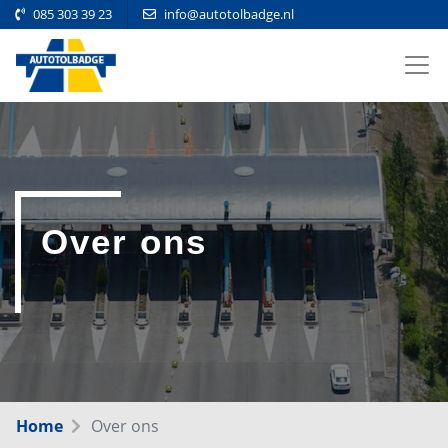
085 303 39 23
info@autotolbadge.nl
Over ons
Home
Over ons