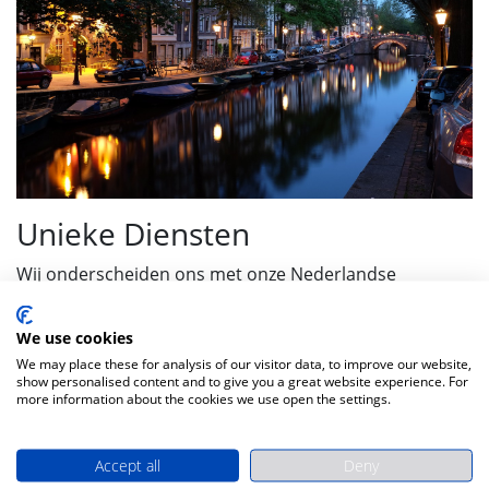
Unieke Diensten
Wij onderscheiden ons met onze Nederlandse
klantenservice en unieke ophaalservice in Nederland.
Deze diensten zijn een bewijs van onze toewijding aan
We use cookies
uitmuntende klanttevredenheid.
We may place these for analysis of our visitor data, to improve our website,
show personalised content and to give you a great website experience. For
Onze Reis
more information about the cookies we use open the settings.
2016:
Oprichting van Autotolbadge.nl.
Accept all
Deny
2018:
Uitbreiding met tolbadges voor Spanje en